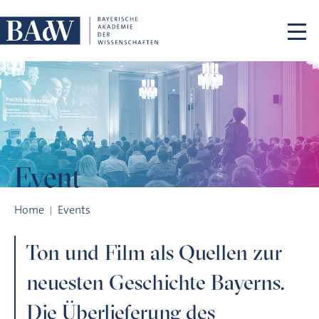
Skip navigation
Event
Ton und Film als Quellen zur neuesten Geschichte Bayerns. Di
Home
Events
Ton und Film als Quellen zur
neuesten Geschichte Bayerns.
Die Überlieferung des