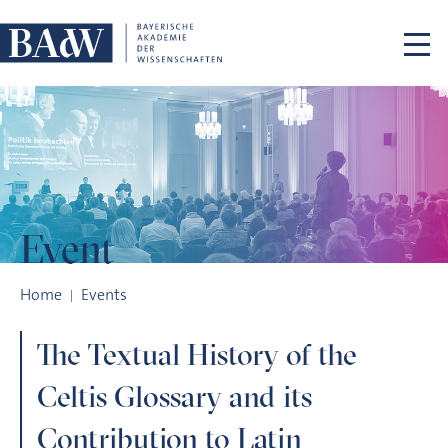
Skip navigation
Event
The Textual History of the Celtis Glossary and its Contributio
Home
Events
The Textual History of the
Celtis Glossary and its
Contribution to Latin