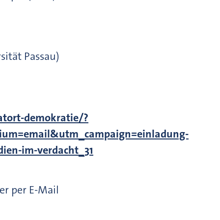
sität Passau)
atort-demokratie/?
ium=email&utm_campaign=einladung-
dien-im-verdacht_31
er per E-Mail