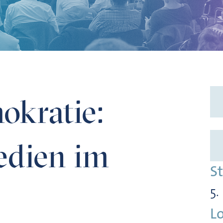
Verdacht
okratie:
edien im
S
5.
L