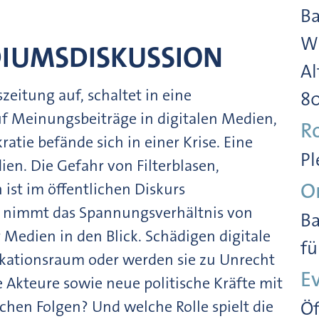
Ba
Wi
DIUMSDISKUSSION
Al
zeitung auf, schaltet in eine
8
uf Meinungsbeiträge in digitalen Medien,
R
ratie befände sich in einer Krise. Eine
Pl
ien. Die Gefahr von Filterblasen,
O
ist im öffentlichen Diskurs
g nimmt das Spannungsverhältnis von
Ba
 Medien in den Blick. Schädigen digitale
fü
ationsraum oder werden sie zu Unrecht
E
e Akteure sowie neue politische Kräfte mit
hen Folgen? Und welche Rolle spielt die
Öf