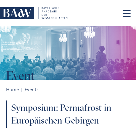
Skip navigation
Event
Symposium: Permafrost in Europäischen Gebirgen
Home
Events
Symposium: Permafrost in
Europäischen Gebirgen