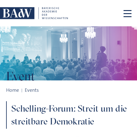
Skip navigation
Event
Schelling-Forum: Streit um die streitbare Demokratie
Home
Events
Schelling-Forum: Streit um die
streitbare Demokratie