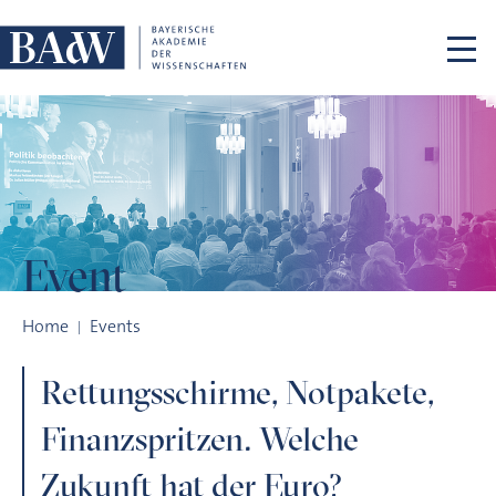
Skip navigation
Event
Rettungsschirme, Notpakete, Finanzspritzen. Welche Zukunft
Home
Events
Rettungsschirme, Notpakete,
Finanzspritzen. Welche
Zukunft hat der Euro?