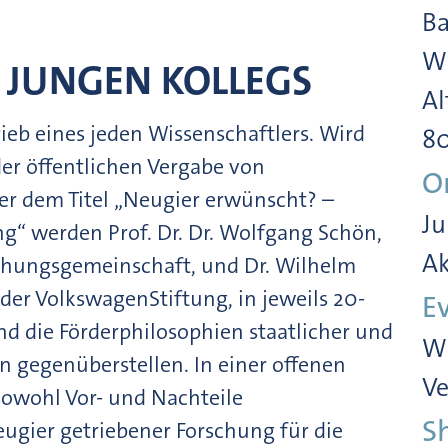
Ba
Wi
 JUNGEN KOLLEGS
Al
ieb eines jeden Wissenschaftlers. Wird
8
der öffentlichen Vergabe von
O
er dem Titel „Neugier erwünscht? –
Ju
g“ werden Prof. Dr. Dr. Wolfgang Schön,
Ak
chungsgemeinschaft, und Dr. Wilhelm
 der VolkswagenStiftung, in jeweils 20-
E
nd die Förderphilosophien staatlicher und
Wi
en gegenüberstellen. In einer offenen
Ve
owohl Vor- und Nachteile
S
eugier getriebener Forschung für die