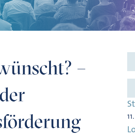
rschungsförderung
wünscht? –
 der
S
sförderung
11
L