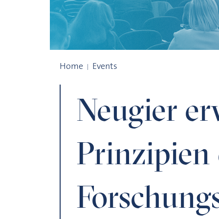
Neugier erwünscht? – Prinzipien der Fo
Home
Events
Neugier er
Prinzipien
Forschung