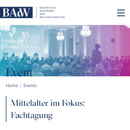
Skip navigation
Event
Mittelalter im Fokus: Fachtagung
Home
Events
Mittelalter im Fokus:
Fachtagung