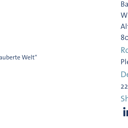
Ba
Wi
Al
8
R
auberte Welt“
Pl
D
22
S