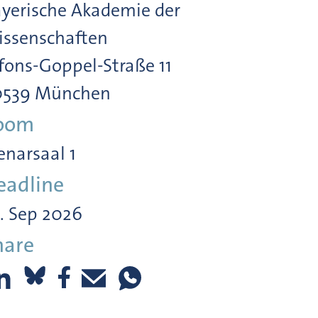
yerische Akademie der
ssenschaften
fons-Goppel-Straße 11
0539 München
oom
enarsaal 1
eadline
. Sep 2026
hare