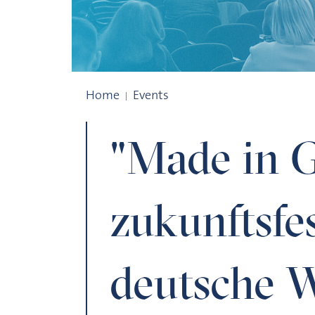
"Made in Germany". Wie zukunftsfest ist
Home
Events
"Made in 
zukunftsfes
deutsche W