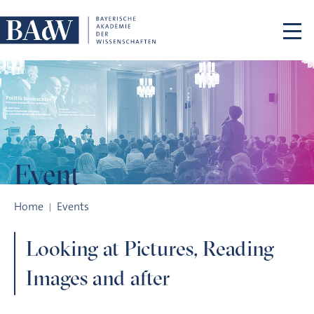
Skip navigation
Event
Looking at Pictures, Reading Images and after
Home
Events
Looking at Pictures, Reading
Images and after