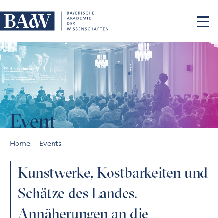
Skip navigation
Event
Kunstwerke, Kostbarkeiten und Schätze des Landes. Annäh
Home
Events
Kunstwerke, Kostbarkeiten und
Schätze des Landes.
Annäherungen an die