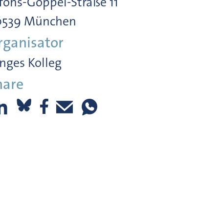
fons-Goppel-Straße 11
0539 München
rganisator
nges Kolleg
hare