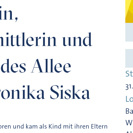
in,
ittlerin und
des Allee
S
ronika Siska
31
L
Ba
Wi
ren und kam als Kind mit ihren Eltern