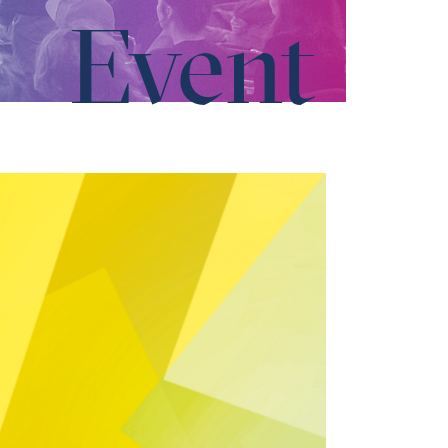
Event
rin und Gründerin des Allee Verlags Veronika Siska