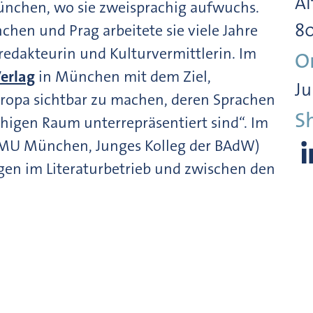
Al
ünchen, wo sie zweisprachig aufwuchs.
8
hen und Prag arbeitete sie viele Jahre
nredakteurin und Kulturvermittlerin. Im
O
Verlag
in München mit dem Ziel,
Ju
uropa sichtbar zu machen, deren Sprachen
S
higen Raum unterrepräsentiert sind“. Im
MU München, Junges Kolleg der BAdW)
ungen im Literaturbetrieb und zwischen den