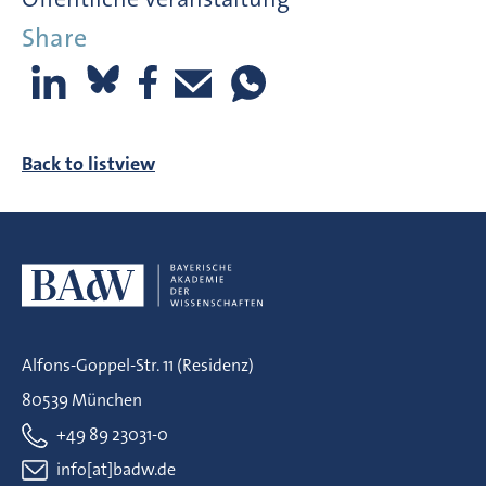
Share
Back to listview
Alfons-Goppel-Str. 11 (Residenz)
80539 München
+49 89 23031-0
info[at]badw.de