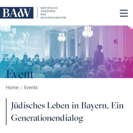
Skip navigation
Event
Jüdisches Leben in Bayern. Ein Generationendialog
Home
Events
Jüdisches Leben in Bayern. Ein
Generationendialog