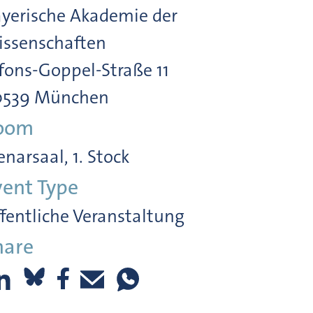
yerische Akademie der
ssenschaften
fons-Goppel-Straße 11
0539 München
oom
enarsaal, 1. Stock
vent Type
fentliche Veranstaltung
hare