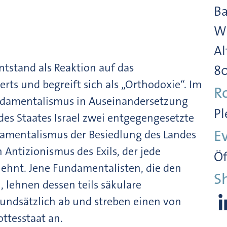
Ba
Wi
Al
tstand als Reaktion auf das
8
ts und begreift sich als „Orthodoxie“. Im
R
undamentalismus in Auseinandersetzung
Pl
es Staates Israel zwei entgegengesetzte
E
damentalismus der Besiedlung des Landes
n Antizionismus des Exils, der jede
Öf
lehnt. Jene Fundamentalisten, die den
S
 lehnen dessen teils säkulare
rundsätzlich ab und streben einen von
ttesstaat an.