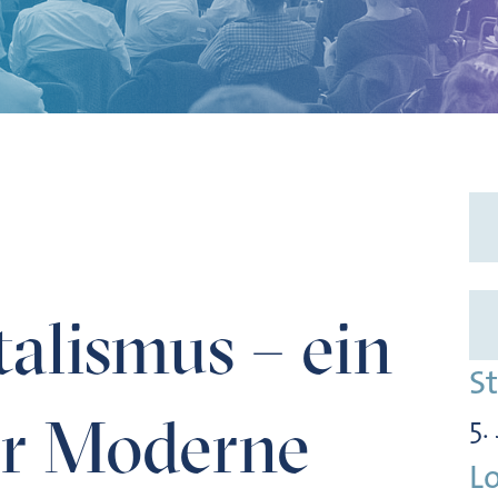
ukt der Moderne
alismus – ein
S
er Moderne
5.
L