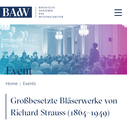
Skip navigation
Event
Großbesetzte Bläserwerke von Richard Strauss (1864–1949)
Home
Events
Großbesetzte Bläserwerke von
Richard Strauss (1864–1949)