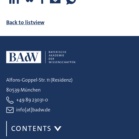
Back to listview
Alfons-Goppel-Str. 11 (Residenz)
80539 München
+49 89 23031-0
info[at]badw.de
CONTENTS