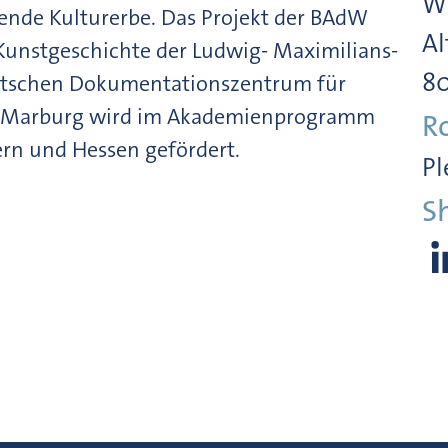
Wi
gende Kulturerbe. Das Projekt der BAdW
Al
r Kunstgeschichte der Ludwig- Maximilians-
8
tschen Dokumentationszentrum für
to Marburg wird im Akademienprogramm
R
rn und Hessen gefördert.
Pl
S