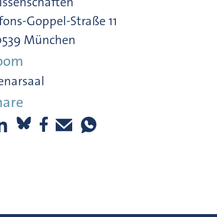
ssenschaften
fons-Goppel-Straße 11
0539 München
oom
enarsaal
hare