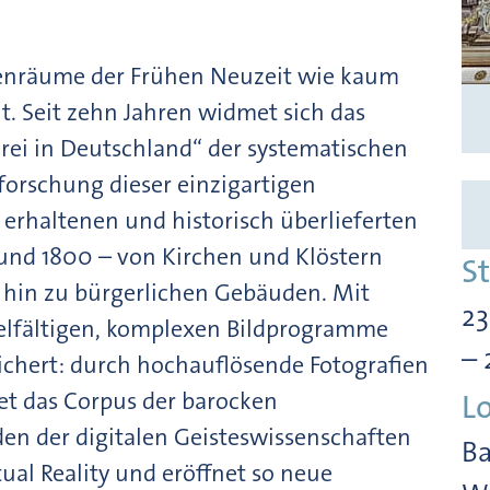
enräume der Frühen Neuzeit wie kaum
t. Seit zehn Jahren widmet sich das
ei in Deutschland“ der systematischen
orschung dieser einzigartigen
 erhaltenen und historisch überlieferten
 und 1800 – von Kirchen und Klöstern
S
s hin zu bürgerlichen Gebäuden. Mit
23
elfältigen, komplexen Bildprogramme
– 
sichert: durch hochauflösende Fotografien
et das Corpus der barocken
L
n der digitalen Geisteswissenschaften
Ba
ual Reality und eröffnet so neue