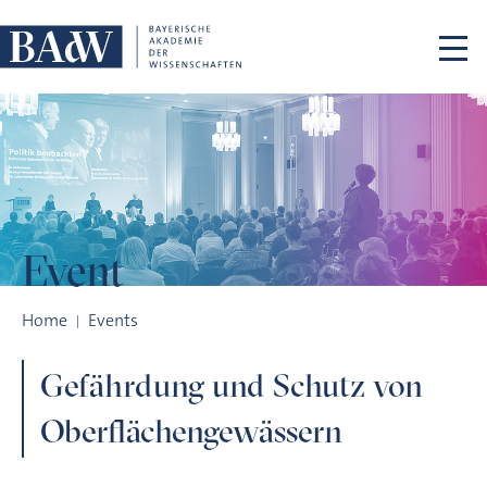
Skip navigation
Event
Gefährdung und Schutz von Oberflächengewässern
Home
Events
Gefährdung und Schutz von
Oberflächengewässern