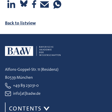
Back to listview
Alfons-Goppel-Str. 11 (Residenz)
80539 München
+49 89 23031-0
info[at]badw.de
CONTENTS