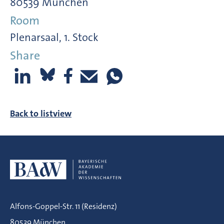
80539 München
Room
Plenarsaal, 1. Stock
Share
Back to listview
Alfons-Goppel-Str. 11 (Residenz)
80539 München