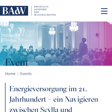
Skip navigation
Event
Energieversorgung im 21. Jahrhundert – ein Navigieren zwisc
Home
Events
Energieversorgung im 21.
Jahrhundert – ein Navigieren
zwischen Scylla und