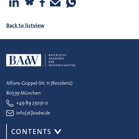
Back to listview
Alfons-Goppel-Str. 11 (Residenz)
80539 München
+49 89 23031-0
info[at]badw.de
CONTENTS