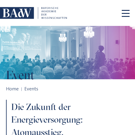
Skip navigation
Event
Die Zukunft der Energieversorgung: Atomausstieg, Versorg
Home
Events
Die Zukunft der
Energieversorgung:
Atomausstieg,