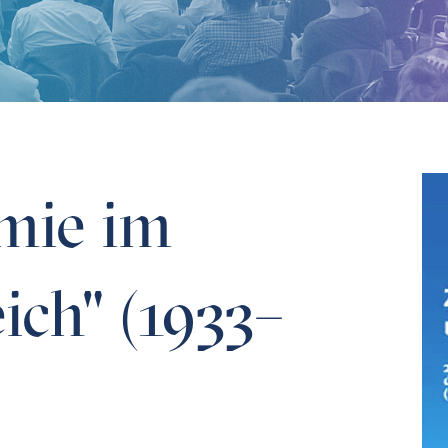
945)
mie im
ich" (1933–