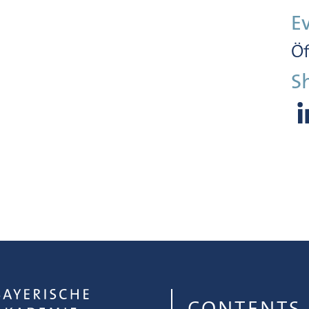
E
Öf
S
CONTENTS