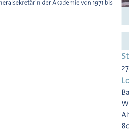
eralsekretärin der Akademie von 1971 bis
S
27
L
Ba
Wi
Al
8