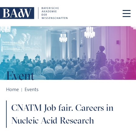
Skip navigation
Event
CNATM Job fair. Careers in Nucleic Acid Research
Home
Events
CNATM Job fair. Careers in
Nucleic Acid Research