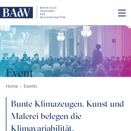
Skip navigation
Event
Bunte Klimazeugen. Kunst und Malerei belegen die Klimavariab
Home
Events
Bunte Klimazeugen. Kunst und
Malerei belegen die
Klimavariabilität.