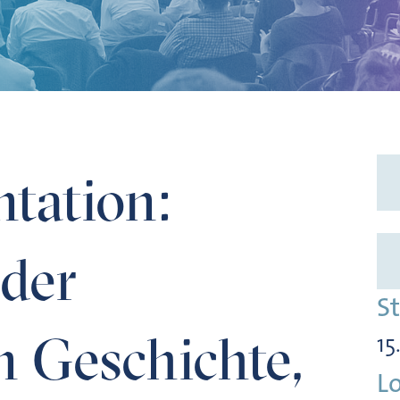
hen Geschichte, Bd. IV, 2: Das neue Bayern. Von 1800 bis
tation:
der
S
n Geschichte,
15
L