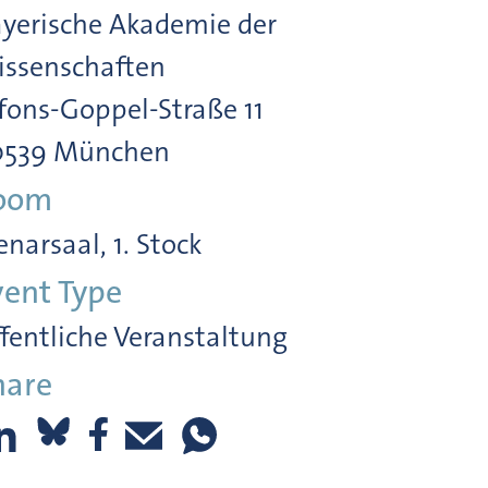
yerische Akademie der
ssenschaften
fons-Goppel-Straße 11
0539 München
oom
enarsaal, 1. Stock
vent Type
fentliche Veranstaltung
hare