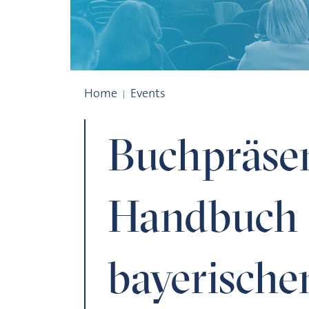
Buchpräsentation: Handbuch der bayerisc
Home
Events
Buchpräsen
Handbuch 
bayerische