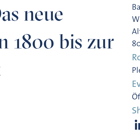
Das neue
Ba
Wi
Al
n 1800 bis zur
8
R
t
Pl
E
Öf
S