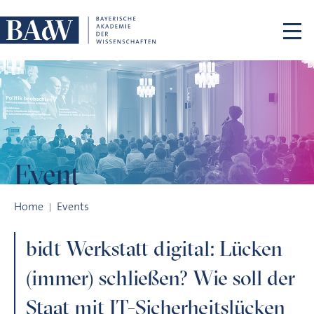
Skip navigation
Event
bidt Werkstatt digital: Lücken (immer) schließen? Wie soll d
Home
Events
bidt Werkstatt digital: Lücken
(immer) schließen? Wie soll der
Staat mit IT-Sicherheitslücken