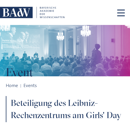
Skip navigation
Event
Beteiligung des Leibniz-Rechenzentrums am Girls' Day
Home
Events
Beteiligung des Leibniz-
Rechenzentrums am Girls' Day