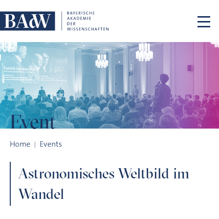
Skip navigation
Event
Astronomisches Weltbild im Wandel
Home
Events
Astronomisches Weltbild im
Wandel