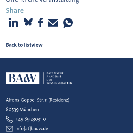
Share
Back to listview
Alfons-Goppel-Str. 11 (Residenz)
80539 München
+49 89 23031-0
info[at]badw.de