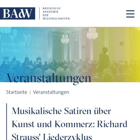
Navigation überspringen
Veranstaltungen
Musikalische Satiren über Kunst und Kommerz: Richard Straus
Startseite
Veranstaltungen
Musikalische Satiren über
Kunst und Kommerz: Richard
Strauss' Liederzyklus