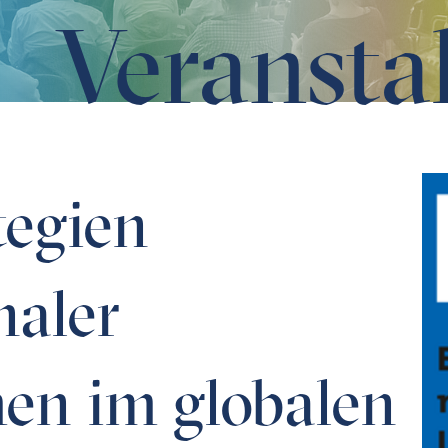
Veransta
rnehmen im globalen Markt
tegien
naler
en im globalen