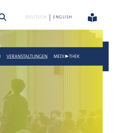
he
DEUTSCH
ENGLISH
N
VERANSTALTUNGEN
MEDI▶THEK