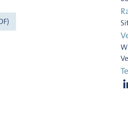
R
DF)
Si
V
Wi
Ve
Te