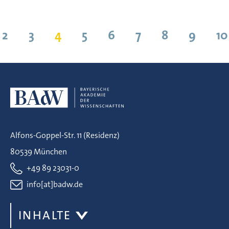
Suchergebnisse 31 bis 40 von 959
2
3
4
5
6
7
8
9
10
Alfons-Goppel-Str. 11 (Residenz)
80539 München
+49 89 23031-0
info[at]badw.de
INHALTE