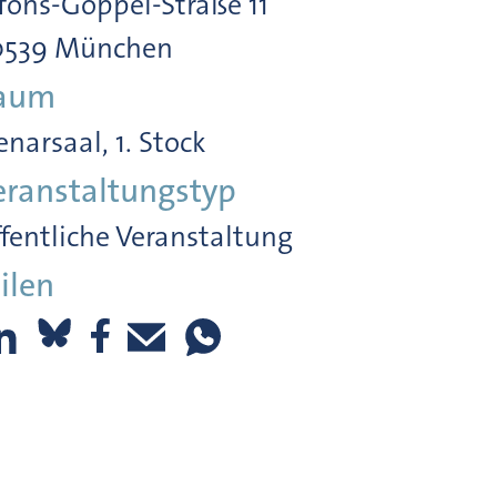
fons-Goppel-Straße 11
0539 München
aum
enarsaal, 1. Stock
eranstaltungstyp
fentliche Veranstaltung
ilen