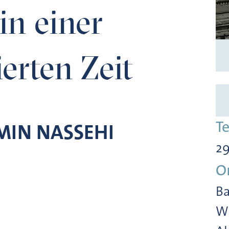
n einer
ierten Zeit
T
MIN NASSEHI
29
O
Ba
Wi