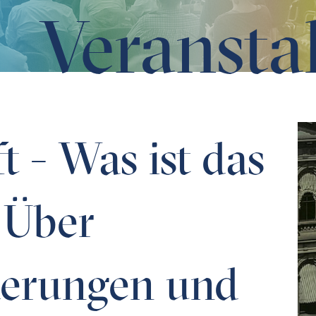
Veransta
ber Herausforderungen und Umbrüche in einer desillusioni
t - Was ist das
? Über
derungen und