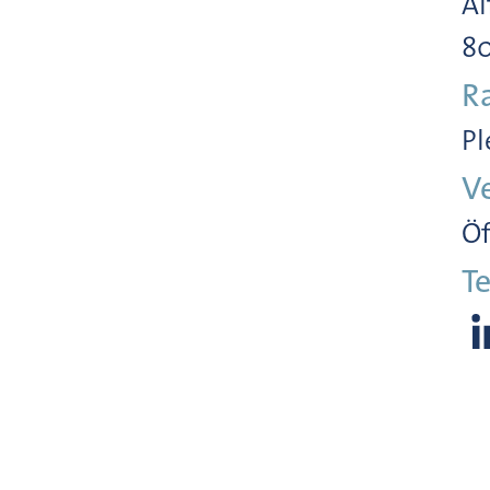
Al
8
R
Pl
V
Öf
Te