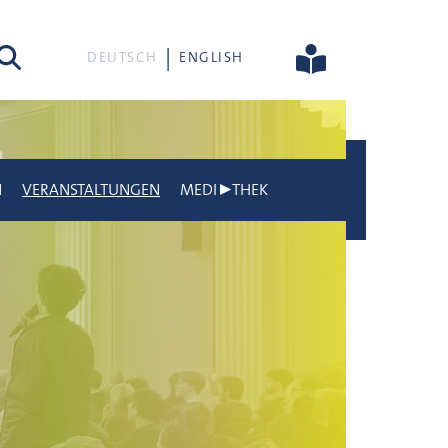
he
DEUTSCH
ENGLISH
N
VERANSTALTUNGEN
MEDI▶THEK