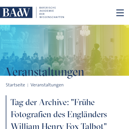
Navigation überspringen
Veranstaltungen
Tag der Archive: "Frühe Fotografien des Engländers William H
Startseite
Veranstaltungen
Tag der Archive: "Frühe
Fotografien des Engländers
William Henry Fox Talbot"