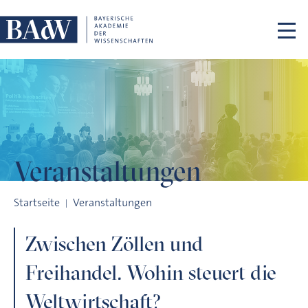
Navigation überspringen
Veranstaltungen
Zwischen Zöllen und Freihandel. Wohin steuert die Weltwirts
Startseite
Veranstaltungen
Zwischen Zöllen und
Freihandel. Wohin steuert die
Weltwirtschaft?