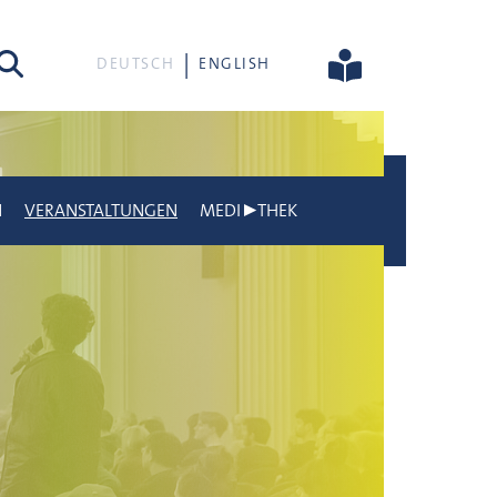
he
DEUTSCH
ENGLISH
N
VERANSTALTUNGEN
MEDI▶THEK