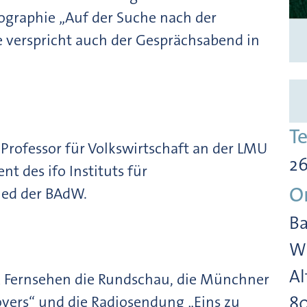
ographie „Auf der Suche nach der
e verspricht auch der Gesprächsabend in
T
 Professor für Volkswirtschaft an der LMU
26
t des ifo Instituts für
O
lied der BAdW.
Ba
Wi
Al
BR Fernsehen die Rundschau, die Münchner
8
overs“ und die Radiosendung „Eins zu