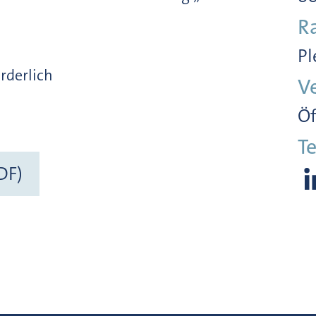
R
Pl
orderlich
V
Öf
Te
DF)