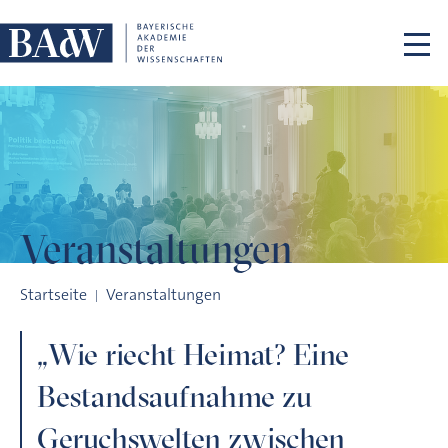
Navigation überspringen
Veranstaltungen
„Wie riecht Heimat? Eine Bestandsaufnahme zu Geruchswelte
Startseite
Veranstaltungen
„Wie riecht Heimat? Eine
Bestandsaufnahme zu
Geruchswelten zwischen