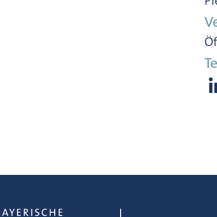
Pl
V
Öf
Te