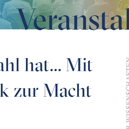
Veransta
 Macht
hl hat... Mit
k zur Macht