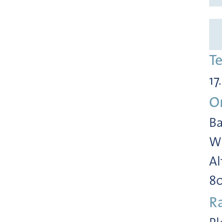
T
17
O
Ba
Wi
Al
8
R