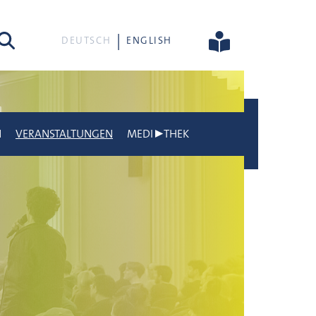
he
DEUTSCH
ENGLISH
N
VERANSTALTUNGEN
MEDI▶THEK