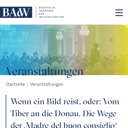
Navigation überspringen
Veranstaltungen
Wenn ein Bild reist, oder: Vom Tiber an die Donau. Die Wege 
Startseite
Veranstaltungen
Wenn ein Bild reist, oder: Vom
Tiber an die Donau. Die Wege
der ‚Madre del buon consiglio‘