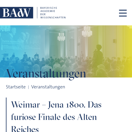
Navigation überspringen
Veranstaltungen
Weimar – Jena 1800. Das furiose Finale des Alten Reiches
Startseite
Veranstaltungen
Weimar – Jena 1800. Das
furiose Finale des Alten
Reiches