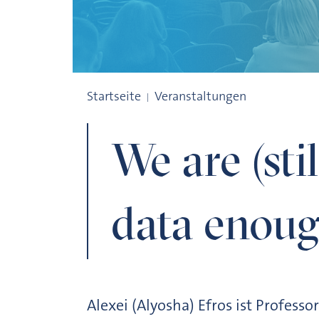
We are (still!) not giving data enough cre
Startseite
Veranstaltungen
We are (stil
data enoug
Alexei (Alyosha) Efros ist Profess