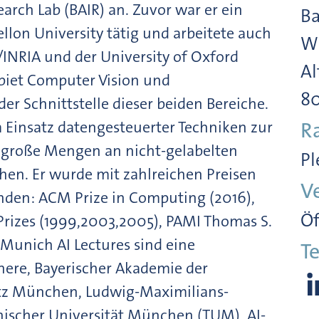
search Lab (BAIR) an. Zuvor war er ein
Ba
llon University tätig und arbeitete auch
Wi
INRIA und der University of Oxford
Al
biet Computer Vision und
8
er Schnittstelle dieser beiden Bereiche.
m Einsatz datengesteuerter Techniken zur
R
 große Mengen an nicht-gelabelten
Pl
hen. Er wurde mit zahlreichen Preisen
V
enden: ACM Prize in Computing (2016),
Öf
Prizes (1999,2003,2005), PAMI Thomas S.
Munich AI Lectures sind eine
Te
here, Bayerischer Akademie der
tz München, Ludwig-Maximilians-
ischer Universität München (TUM), AI-