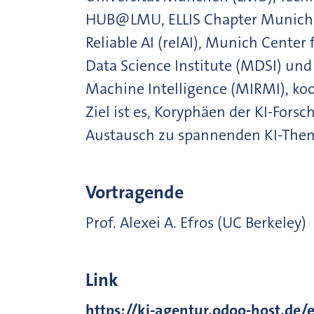
HUB@LMU, ELLIS Chapter Munich, 
Reliable AI (relAI), Munich Cente
Data Science Institute (MDSI) und
Machine Intelligence (MIRMI), koo
Ziel ist es, Koryphäen der KI-Fo
Austausch zu spannenden KI-Them
Vortragende
Prof. Alexei A. Efros (UC Berkeley)
Link
https://ki-agentur.odoo-host.de/e