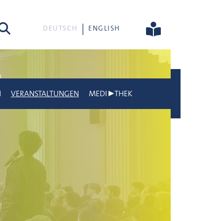
he
DEUTSCH
ENGLISH
N
VERANSTALTUNGEN
MEDI▶THEK