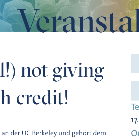
Veransta
dit!
l!) not giving
h credit!
T
17
O
or an der UC Berkeley und gehört dem