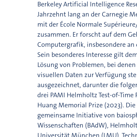
Berkeley Artificial Intelligence Re
Jahrzehnt lang an der Carnegie Me
mit der École Normale Supérieure/
zusammen. Er forscht auf dem Ge
Computergrafik, insbesondere an d
Sein besonderes Interesse gilt de
Lösung von Problemen, bei denen
visuellen Daten zur Verfügung ste
ausgezeichnet, darunter die folg
drei PAMI Helmholtz Test-of-Time 
Huang Memorial Prize (2023). Die 
gemeinsame Initiative von baiosp
Wissenschaften (BAdW), Helmhol
Universität München (LMU), Techn