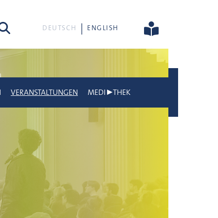
he
DEUTSCH
ENGLISH
N
VERANSTALTUNGEN
MEDI▶THEK