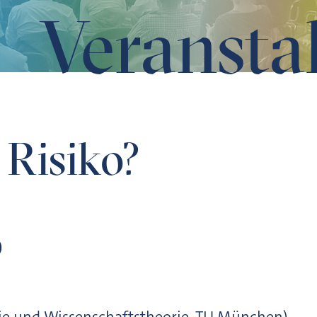
Veransta
 Risiko?
D
phie und Wissenschaftstheorie, TU München)