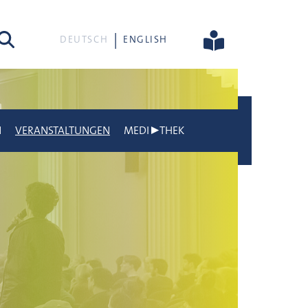
he
DEUTSCH
ENGLISH
N
VERANSTALTUNGEN
MEDI▶THEK