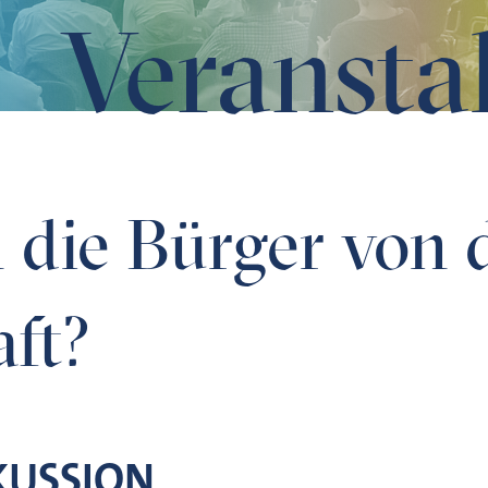
Veransta
aft?
 die Bürger von 
ft?
KUSSION