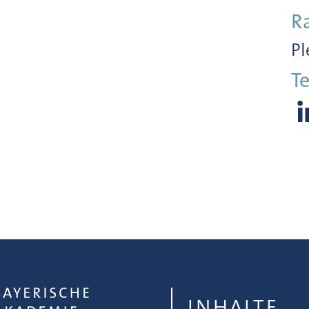
R
Pl
Te
INHALTE