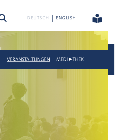
he
DEUTSCH
ENGLISH
N
VERANSTALTUNGEN
MEDI▶THEK