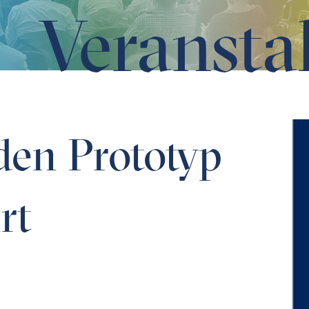
Veransta
den Prototyp
rt