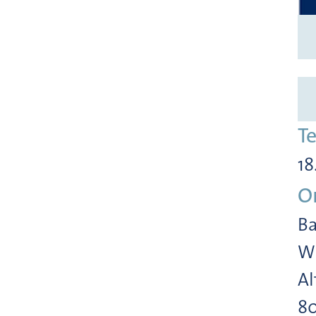
T
18
O
Ba
Wi
Al
8