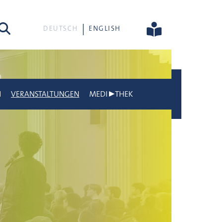
he
DEUTSCH
ENGLISH
N
VERANSTALTUNGEN
MEDI▶THEK