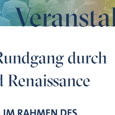
Veransta
enaissance
 Rundgang durch
d Renaissance
 IM RAHMEN DES