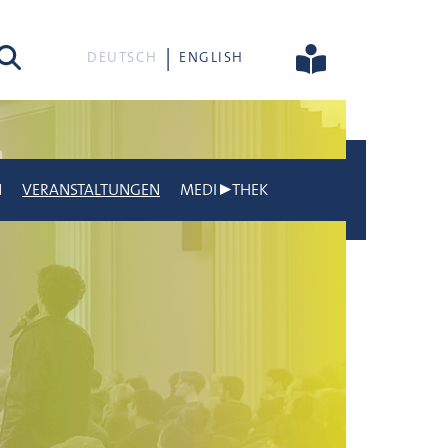
he
DEUTSCH
ENGLISH
N
VERANSTALTUNGEN
MEDI▶THEK