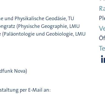
R
Pl
he und Physikalische Geodäsie, TU
ongratz (Physische Geographie, LMU
V
e (Paläontologie und Geobiologie, LMU
Öf
Te
ndfunk Nova)
nstaltung per E-Mail an: