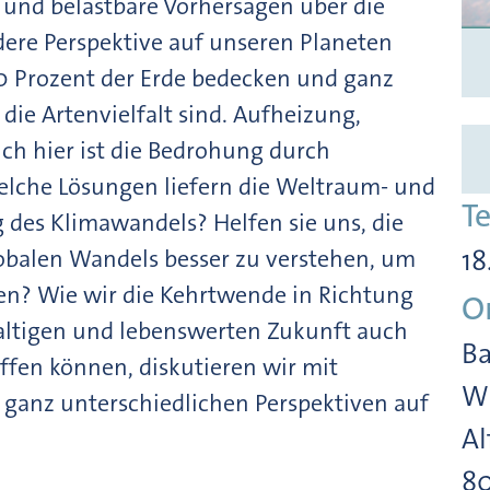
 und belastbare Vorhersagen über die
dere Perspektive auf unseren Planeten
 70 Prozent der Erde bedecken und ganz
die Artenvielfalt sind. Aufheizung,
ch hier ist die Bedrohung durch
elche Lösungen liefern die Weltraum- und
T
des Klimawandels? Helfen sie uns, die
balen Wandels besser zu verstehen, um
18
n? Wie wir die Kehrtwende in Richtung
O
altigen und lebenswerten Zukunft auch
Ba
fen können, diskutieren wir mit
Wi
 ganz unterschiedlichen Perspektiven auf
Al
8