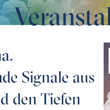
Veransta
em All und den Tiefen des Meeres
a.
de Signale aus
d den Tiefen