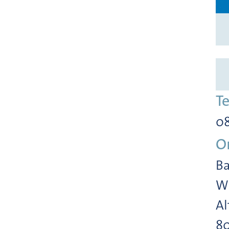
T
08
O
Ba
Wi
Al
8