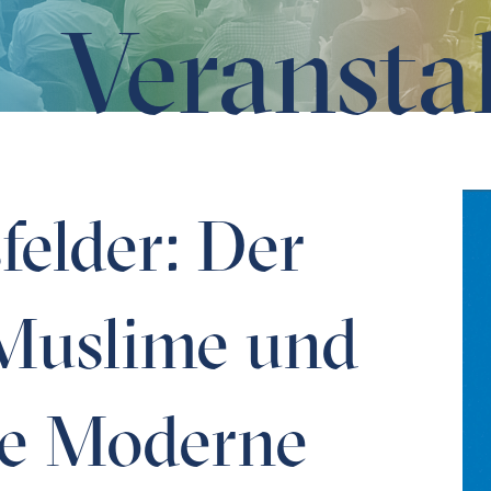
Veransta
e und die säkulare Moderne
elder: Der
 Muslime und
re Moderne