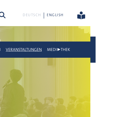
he
DEUTSCH
ENGLISH
N
VERANSTALTUNGEN
MEDI▶THEK