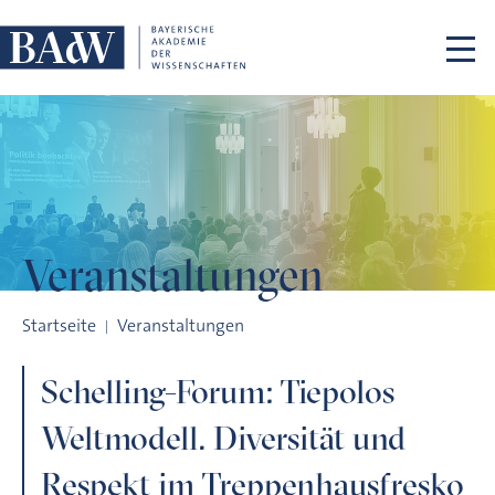
Navigation überspringen
Veranstaltungen
Schelling-Forum: Tiepolos Weltmodell. Diversität und Respe
Startseite
Veranstaltungen
Schelling-Forum: Tiepolos
Weltmodell. Diversität und
Respekt im Treppenhausfresko