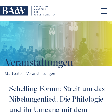
Navigation überspringen
Veranstaltungen
Schelling-Forum: Streit um das Nibelungenlied. Die Philolo
Startseite
Veranstaltungen
Schelling-Forum: Streit um das
Nibelungenlied. Die Philologie
und ihr Umgang mit dem